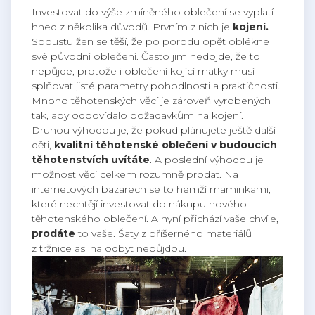
Investovat do výše zmíněného oblečení se vyplatí
hned z několika důvodů. Prvním z nich je
kojení.
Spoustu žen se těší, že po porodu opět oblékne
své původní oblečení. Často jim nedojde, že to
nepůjde, protože i oblečení kojící matky musí
splňovat jisté parametry pohodlnosti a praktičnosti.
Mnoho těhotenských věcí je zároveň vyrobených
tak, aby odpovídalo požadavkům na kojení.
Druhou výhodou je, že pokud plánujete ještě další
děti,
kvalitní těhotenské oblečení v budoucích
těhotenstvích uvítáte
. A poslední výhodou je
možnost věci celkem rozumně prodat. Na
internetových bazarech se to hemží maminkami,
které nechtějí investovat do nákupu nového
těhotenského oblečení. A nyní přichází vaše chvíle,
prodáte
to vaše. Šaty z příšerného materiálů
z tržnice asi na odbyt nepůjdou.