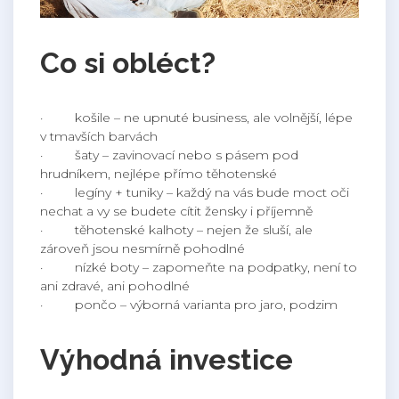
Co si obléct?
· košile – ne upnuté business, ale volnější, lépe
v tmavších barvách
· šaty – zavinovací nebo s pásem pod
hrudníkem, nejlépe přímo těhotenské
· legíny + tuniky – každý na vás bude moct oči
nechat a vy se budete cítit žensky i příjemně
· těhotenské kalhoty – nejen že sluší, ale
zároveň jsou nesmírně pohodlné
· nízké boty – zapomeňte na podpatky, není to
ani zdravé, ani pohodlné
· pončo – výborná varianta pro jaro, podzim
Výhodná investice