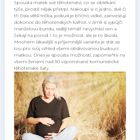
Spousta matek své těhotenství, co se oblékání
týče, prostě nějak přetrpí. Nakoupí si o jedno, dvě či
tři čísla větší trička, pokud je břicho velké, zainvestují
dokonce do těhotenských kalhot, v zimě si vypůjčí
manželovu bundu, raději téměř nevychází ven a
čekají na porod. I to je možnost, ale je to škoda.
Mnohem lákavější a příjemnější varianta je stát se
tou pro svůj vzhled všemi obdivovanou budoucí
matkou. Dnes je spousta možností, zapomeňte na
všemi ženami nad 50 vzpomínané komunistické
těhotenské šaty.