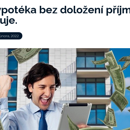
ypotéka bez doložení příj
uje.
února, 2022