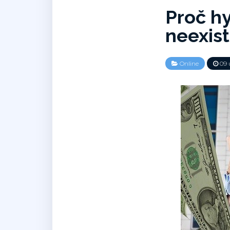
Proč h
neexist
Online
09 