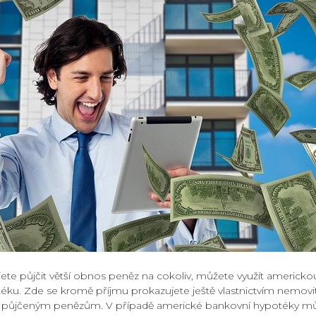
ete půjčit větší obnos peněz na cokoliv, můžete využít americko
ku. Zde se kromě příjmu prokazujete ještě vlastnictvím nemovit
ti půjčeným penězům. V případě americké bankovní hypotéky můž