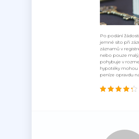
Po podání žádosti 
jemné síto při zá
záznamů v registr
nebo pouze malý, 
pohybuje v rozmez
hypotéky mohou bý
peníze opravdu na 