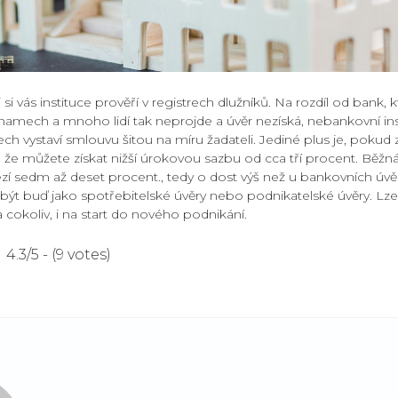
si vás instituce prověří v registrech dlužníků. Na rozdíl od bank, 
znamech a mnoho lidí tak neprojde a úvěr nezíská, nebankovní ins
ech vystaví smlouvu šitou na míru žadateli. Jediné plus je, pok
že můžete získat nižší úrokovou sazbu od cca tří procent. Běžn
í sedm až deset procent., tedy o dost výš než u bankovních úvě
t buď jako spotřebitelské úvěry nebo podnikatelské úvěry. Lze 
cokoliv, i na start do nového podnikání.
4.3/5 - (9 votes)