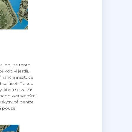
tal pouze tento
kdo ví jestli).
inanční instituce
st splácet. Pokud
, která se za vás
 nebo vystavenými
oskytnuté peníze
má pouze