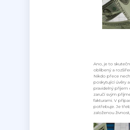
Ano, je to skutečn
oblíbený a rozšířen
Nikdo přece nechce
poskytující úvěry 
pravidelný příjem 
zaručí svým příj
fakturami. V příp
potřebuje. Je tře
založenou živnost