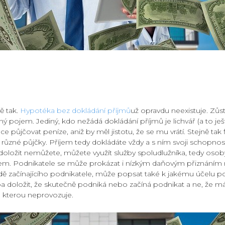
ě tak.
Hypotéka bez dokládání příjmů
už opravdu neexistuje. Zůs
ý pojem. Jediný, kdo nežádá dokládání příjmů je lichvář (a to ještě 
 půjčovat peníze, aniž by měl jistotu, že se mu vrátí. Stejně tak f
a různé půjčky. Příjem tedy dokládáte vždy a s ním svoji schopno
doložit nemůžete, můžete využít služby spoludlužníka, tedy osoby
mem. Podnikatele se může prokázat i nízkým daňovým přiznáním
adě začínajícího podnikatele, může popsat také k jakému účelu p
ba doložit, že skutečně podniká nebo začíná podnikat a ne, že 
, kterou neprovozuje.