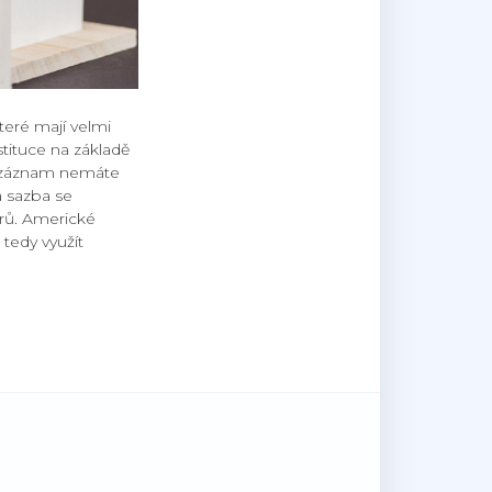
které mají velmi
tituce na základě
ud záznam nemáte
á sazba se
rů.
Americké
tedy využít