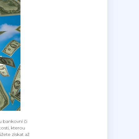
u bankovní či
osti, kterou
ete získat až