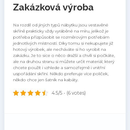
Zakázková výroba
Na rozdíl od jiných typů nábytku jsou vestavěné
skříně prakticky vždy vyráběné na míru, jelikož je
potřeba přizpůsobit se rozměrovým potřebám
jednotlivých místností. Díky tomu si nekupujete již
hotový výrobek, ale necháváte si ho vyrobit na
zakázku. Je to sice o něco dražší a chvíli si počkáte,
ale na druhou stranu si můžete určit materiál, který
chcete použít i vzhlede a samozřejmě i vnitřní
uspořádání skříní. Někdo preferuje více poliček,
někdo chce jen šatník na kabáty.
4.5/5 - (6 votes)