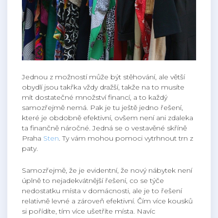
Jednou z možností může být stěhování, ale větší
obydlí jsou takřka vždy dražší, takže na to musíte
mít dostatečné množství financí, a to každý
samozřejmě nemá. Pak je tu ještě jedno řešení,
které je obdobně efektivní, ovšem není ani zdaleka
ta finančně náročné. Jedná se o vestavěné skříně
Praha
Sten
. Ty vám mohou pomoci vytrhnout trn z
paty.
Samozřejmě, že je evidentní, že nový nábytek není
úplně to nejadekvátnější řešení, co se týče
nedostatku místa v domácnosti, ale je to řešení
relativně levné a zároveň efektivní. Čím více kousků
si pořídíte, tím více ušetříte místa. Navíc