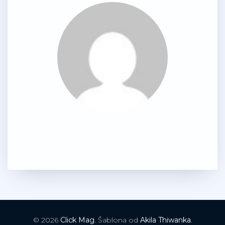
© 2026
Click Mag
. Šablona od
Akila Thiwanka
.