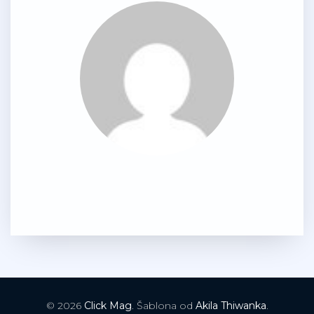
© 2026
Click Mag
. Šablona od
Akila Thiwanka
.