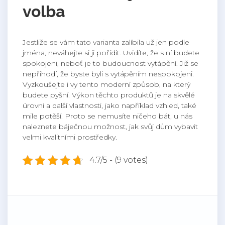
volba
Jestliže se vám tato varianta zalíbila už jen podle
jména, neváhejte si ji pořídit. Uvidíte, že s ní budete
spokojeni, neboť je to budoucnost vytápění. Již se
nepřihodí, že byste byli s vytápěním nespokojeni.
Vyzkoušejte i vy tento moderní způsob, na který
budete pyšní. Výkon těchto produktů je na skvělé
úrovni a další vlastnosti, jako například vzhled, také
mile potěší. Proto se nemusíte ničeho bát, u nás
naleznete báječnou možnost, jak svůj dům vybavit
velmi kvalitními prostředky.
4.7/5 - (9 votes)