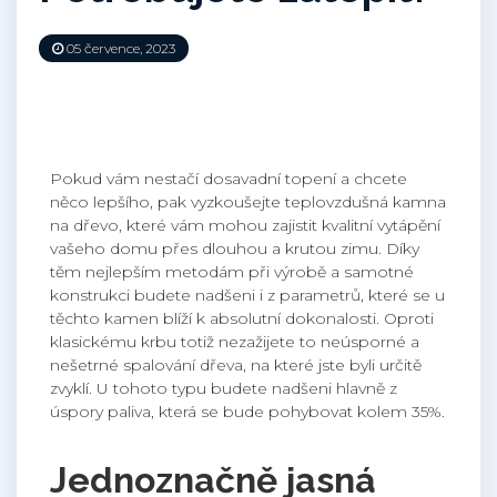
05 července, 2023
Pokud vám nestačí dosavadní topení a chcete
něco lepšího, pak vyzkoušejte
teplovzdušná kamna
na dřevo
, které vám mohou zajistit kvalitní vytápění
vašeho domu přes dlouhou a krutou zimu. Díky
těm nejlepším metodám při výrobě a samotné
konstrukci budete nadšeni i z parametrů, které se u
těchto kamen blíží k absolutní dokonalosti. Oproti
klasickému krbu totiž nezažijete to neúsporné a
nešetrné spalování dřeva, na které jste byli určitě
zvyklí. U tohoto typu budete nadšeni hlavně z
úspory paliva, která se bude pohybovat kolem 35%.
Jednoznačně jasná