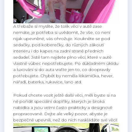
A třebaže si myslíte, že tolik věcí v autě zase
nemáte, je potřeba si uvědomit, že vše, co není
nijak upevněné, vás ohrožuje. Koukněte se pod
sedačky, pod koberečky, do různých zákoutí
interiéru i do kapes na zadní straně předních
sedadel. Jistě tam najdete plno věcí, které v autě
vlastně vůbec nepotřebujete. Po důkladném úklidu
a luxování si do auta vraťte jen to, co doopravdy
potřebujete. Chybět by neměla lékárnička, hever,
nářadí, baterka, rukavice, lano atd.
Pokud chcete vozit ještě další věci, měli byste si na
ně pořídit speciální doplňky, kterých je široká
nabídka a jsou velmi často prakticky a designově
propracované. Dejte ale velký pozor, abyste je
bezpečně upevnili, než do nich naskládáte své věci!