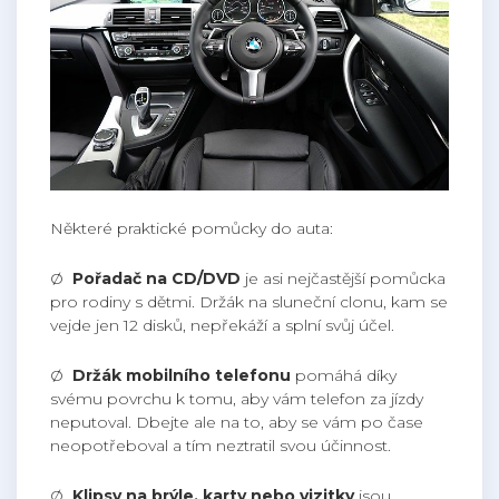
Některé praktické pomůcky do auta:
Ø
Pořadač na CD/DVD
je asi nejčastější pomůcka
pro rodiny s dětmi. Držák na sluneční clonu, kam se
vejde jen 12 disků, nepřekáží a splní svůj účel.
Ø
Držák mobilního telefonu
pomáhá díky
svému povrchu k tomu, aby vám telefon za jízdy
neputoval. Dbejte ale na to, aby se vám po čase
neopotřeboval a tím neztratil svou účinnost.
Ø
Klipsy na brýle, karty nebo vizitky
jsou