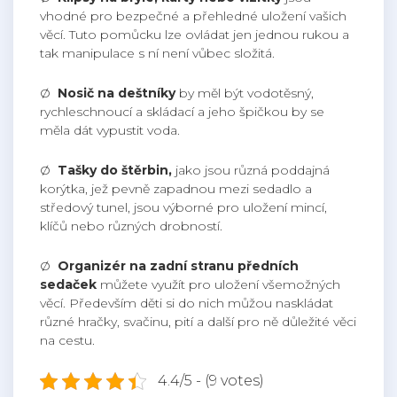
vhodné pro bezpečné a přehledné uložení vašich
věcí. Tuto pomůcku lze ovládat jen jednou rukou a
tak manipulace s ní není vůbec složitá.
Ø
Nosič na deštníky
by měl být vodotěsný,
rychleschnoucí a skládací a jeho špičkou by se
měla dát vypustit voda.
Ø
Tašky do štěrbin,
jako jsou různá poddajná
korýtka, jež pevně zapadnou mezi sedadlo a
středový tunel, jsou výborné pro uložení mincí,
klíčů nebo různých drobností.
Ø
Organizér na zadní stranu předních
sedaček
můžete využít pro uložení všemožných
věcí. Především děti si do nich můžou naskládat
různé hračky, svačinu, pití a další pro ně důležité věci
na cestu.
4.4/5 - (9 votes)