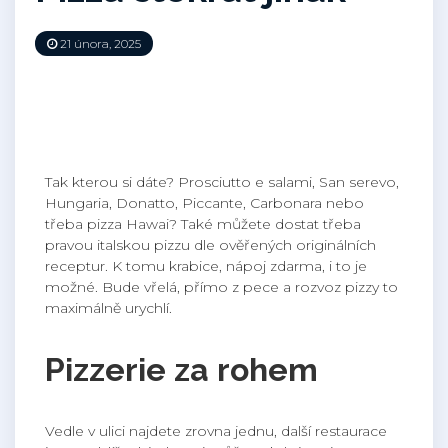
21 února, 2025
Tak kterou si dáte? Prosciutto e salami, San serevo,
Hungaria, Donatto, Piccante, Carbonara nebo
třeba pizza Hawai? Také můžete dostat třeba
pravou italskou pizzu dle ověřených originálních
receptur. K tomu krabice, nápoj zdarma, i to je
možné. Bude vřelá, přímo z pece a
rozvoz pizzy
to
maximálně urychlí.
Pizzerie za rohem
Vedle v ulici najdete zrovna jednu, další restaurace