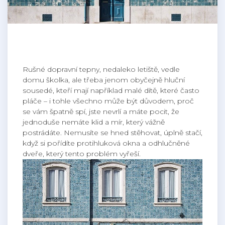
Rušné dopravní tepny, nedaleko letiště, vedle
domu školka, ale třeba jenom obyčejně hluční
sousedé, kteří mají například malé dítě, které často
pláče – i tohle všechno může být důvodem, proč
se vám špatně spí, jste nevrlí a máte pocit, že
jednoduše nemáte klid a mír, který vážně
postrádáte. Nemusíte se hned stěhovat, úplně stačí,
když si pořídíte protihluková okna a odhlučněné
dveře, který tento problém vyřeší.