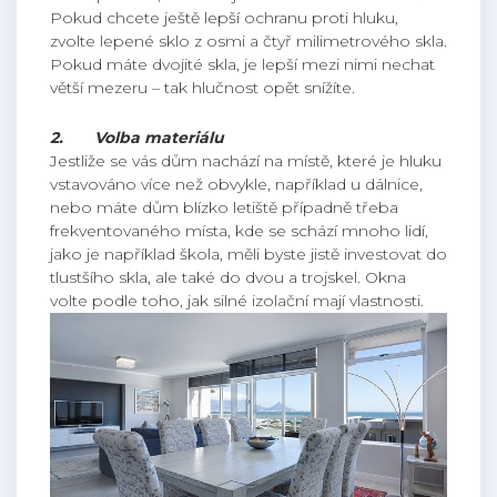
Pokud chcete ještě lepší ochranu proti hluku,
zvolte lepené sklo z osmi a čtyř milimetrového skla.
Pokud máte dvojité skla, je lepší mezi nimi nechat
větší mezeru – tak hlučnost opět snížíte.
2.
Volba materiálu
Jestliže se vás dům nachází na místě, které je hluku
vstavováno více než obvykle, například u dálnice,
nebo máte dům blízko letiště případně třeba
frekventovaného místa, kde se schází mnoho lidí,
jako je například škola, měli byste jistě investovat do
tlustšího skla, ale také do dvou a trojskel. Okna
volte podle toho, jak silné izolační mají vlastnosti.