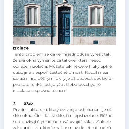
Izolace
Tento problém se dá velmi jednoduše vyřešit tak,
že svá okna vyměníte za takové, která nesou
označení izolační. Můžete tak některé hluky úplně
utišit, jiné alespoň částečně omezit. Rozdíl mezi
izolačními a běžnými okny je až padesát decibelů –
pro tuto funkčnost je však třeba bezchybné
instalace a správné těsnění.
1.
Sklo
Prvním faktorem, který ovlivňuje odhlučnění, je už
sklo okna. Čím tlustší sklo, tím lepší izolace. Běžně
se používají čtyřmilimetrová dvojitá skla, avšak lze
zakoupit i skla, která mají osm až deset milimetrů.