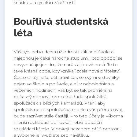
snadnou a rychlou záležitostí.
Bouřlivá studentská
léta
Váš syn, nebo dcera už odrostli základní škole a
najednou je čeká náročné studium. Toto období se
nevyznačuje jen tím, že narůstají povinnosti. Je to
také krásná doba, kdy vznikají zcela nová přátelství.
Často chtějí naše děti trávit čas se svými vrstevníky
nejen ve škole a po škole, ale i v odpoledních a
večerních hodinách. Váš byt se tak promění na
dočasný domov i pro celou řadu spolužáků,
spolužaček a blízkých kamarádů. Přání, aby
spolužák nebo spolužačka mohli u vás přenocovat,
bude zaznívat stále častěji. Pro tyto účely je výborná
menší rozkládací pohovka, nebo postačí i
rozkládací křeslo. V pokoji nezabere příliš prostoru
a výborně jej využijete pro návštěvu.