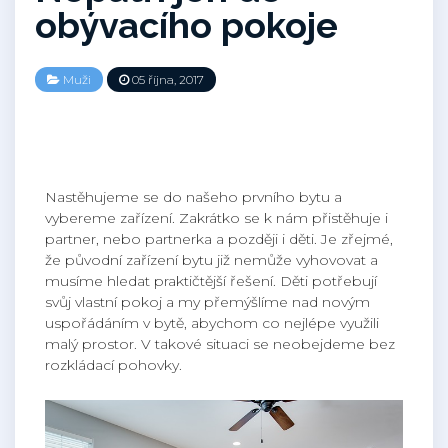
obývacího pokoje
Muži
05 října, 2017
Nastěhujeme se do našeho prvního bytu a
vybereme zařízení. Zakrátko se k nám přistěhuje i
partner, nebo partnerka a později i děti. Je zřejmé,
že původní zařízení bytu již nemůže vyhovovat a
musíme hledat praktičtější řešení. Děti potřebují
svůj vlastní pokoj a my přemýšlíme nad novým
uspořádáním v bytě, abychom co nejlépe využili
malý prostor. V takové situaci se neobejdeme bez
rozkládací pohovky
.