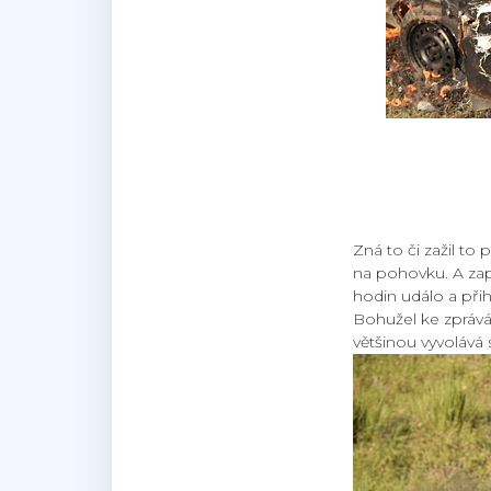
Zná to či zažil t
na pohovku. A zapn
hodin událo a přih
Bohužel ke zprávám 
většinou vyvolává 