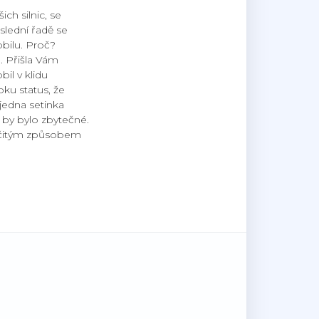
h silnic, se
slední řadě se
obilu. Proč?
. Přišla Vám
il v klidu
oku status, že
 jedna setinka
 by bylo zbytečné.
 určitým způsobem