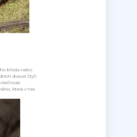
ého křesla nebo
dních dvacet čtyři
olečnosti.
ilnic, která v nás