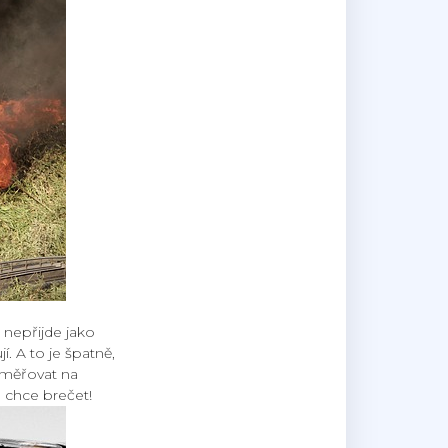
 nepřijde jako
í. A to je špatně,
zaměřovat na
m chce brečet!