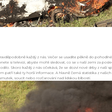
o pravděpodobně každý z nás. Večer se usadíte pěkně do pohodln
ete si televizi, abyste mohli sledovat, co se v naší zemi za posle
odilo. Skoro každý z nás očekává, že se dozví nové drby z naší sp
patří také ty horší informace. A hlavně černá statistika z našich s
smutek, soucit nebo rozčarování nad lidskou blbostí.