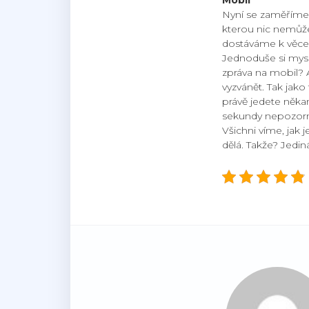
Mobil
Nyní se zaměříme 
kterou nic nemůže
dostáváme k věcem,
Jednoduše si mysl
zpráva na mobil? 
vyzvánět. Tak jako
právě jedete někam
sekundy nepozorno
Všichni víme, jak 
dělá. Takže? Jedin