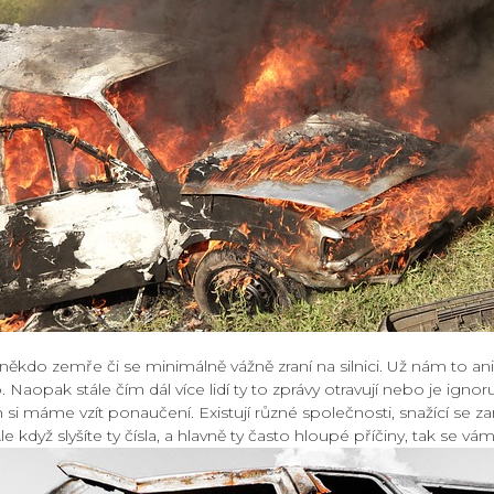
někdo zemře či se minimálně vážně zraní na silnici. Už nám to ani
aopak stále čím dál více lidí ty to zprávy otravují nebo je ignoruj
 si máme vzít ponaučení. Existují různé společnosti, snažící se 
e když slyšíte ty čísla, a hlavně ty často hloupé příčiny, tak se vá