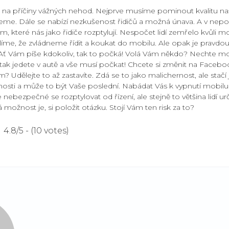
na příčiny vážných nehod. Nejprve musíme pominout kvalitu našic
me. Dále se nabízí nezkušenost řidičů a možná únava. A v nepo
 které nás jako řidiče rozptylují. Nespočet lidí zemřelo kvůli m
íme, že zvládneme řídit a koukat do mobilu. Ale opak je pravdou
Ať Vám píše kdokoliv, tak to počká! Volá Vám někdo? Nechte mob
 tak jedete v autě a vše musí počkat! Chcete si změnit na Facebo
? Udělejte to až zastavíte. Zdá se to jako malichernost, ale stačí
sti a může to být Vaše poslední. Nabádat Vás k vypnutí mobilu
je nebezpečné se rozptylovat od řízení, ale stejně to většina lidí
á možnost je, si položit otázku. Stojí Vám ten risk za to?
4.8/5 - (10 votes)