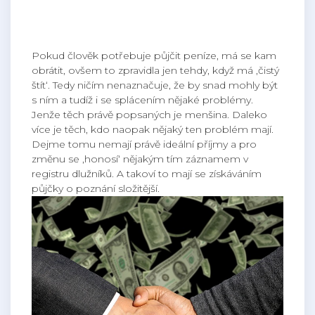
Pokud člověk potřebuje půjčit peníze, má se kam
obrátit, ovšem to zpravidla jen tehdy, když má ‚čistý
štít‘. Tedy ničím nenaznačuje, že by snad mohly být
s ním a tudíž i se splácením nějaké problémy.
Jenže těch právě popsaných je menšina. Daleko
více je těch, kdo naopak nějaký ten problém mají.
Dejme tomu nemají právě ideální příjmy a pro
změnu se ‚honosí‘ nějakým tím záznamem v
registru dlužníků. A takoví to mají se získáváním
půjčky o poznání složitější.