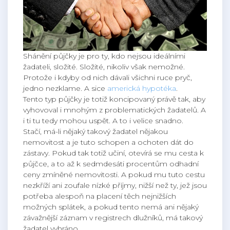
Shánění půjčky je pro ty, kdo nejsou ideálními
žadateli, složité. Složité, nikoliv však nemožné.
Protože i kdyby od nich dávali všichni ruce pryč,
jedno nezklame. A sice
americká hypotéka
.
Tento typ půjčky je totiž koncipovaný právě tak, aby
vyhovoval i mnohým z problematických žadatelů. A
i ti tu tedy mohou uspět. A to i velice snadno.
Stačí, má-li nějaký takový žadatel nějakou
nemovitost a je tuto schopen a ochoten dát do
zástavy. Pokud tak totiž učiní, otevírá se mu cesta k
půjčce, a to až k sedmdesáti procentům odhadní
ceny zmíněné nemovitosti. A pokud mu tuto cestu
nezkříží ani zoufale nízké příjmy, nižší než ty, jež jsou
potřeba alespoň na placení těch nejnižších
možných splátek, a pokud tento nemá ani nějaký
závažnější záznam v registrech dlužníků, má takový
žadatel vyhráno.