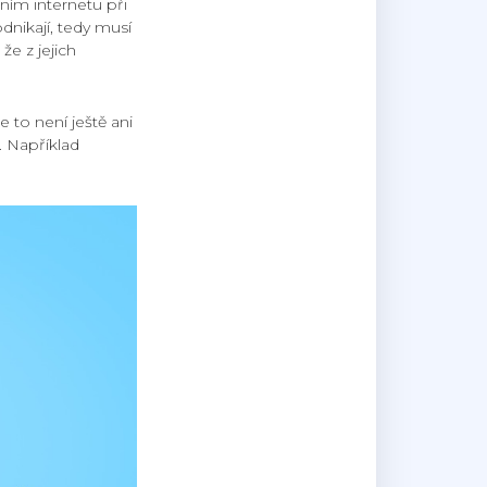
šním internetu při
dnikají, tedy musí
že z jejich
 to není ještě ani
. Například