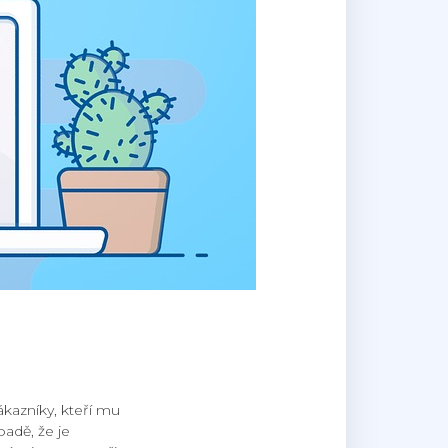
kazníky, kteří mu
padě, že je