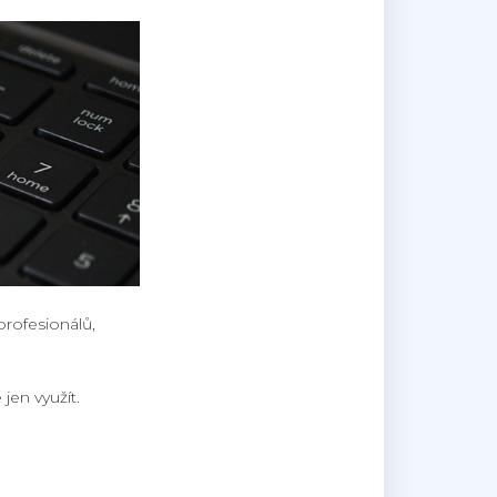
 profesionálů,
jen využít.