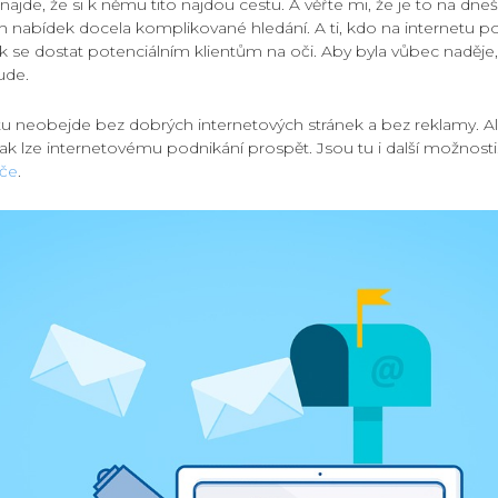
 najde, že si k němu tito najdou cestu. A věřte mi, že je to na dne
h nabídek docela komplikované hledání. A ti, kdo na internetu po
k se dostat potenciálním klientům na oči. Aby byla vůbec naděje, 
ude.
 tu neobejde bez dobrých internetových stránek a bez reklamy. Ale
ak lze internetovému podnikání prospět. Jsou tu i další možnosti
ače
.