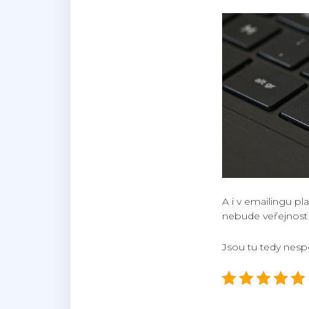
A i v emailingu pla
nebude veřejnost 
Jsou tu tedy nespo