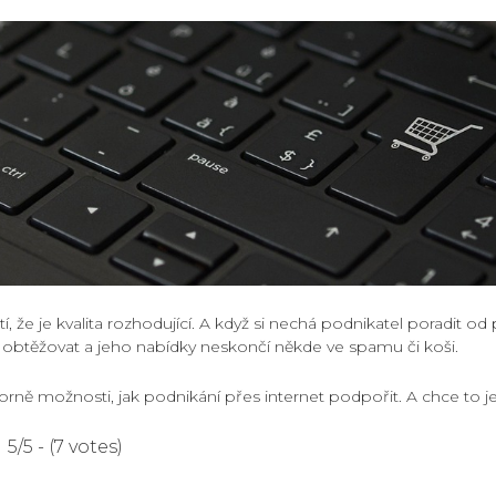
tí, že je kvalita rozhodující. A když si nechá podnikatel poradit od
obtěžovat a jeho nabídky neskončí někde ve spamu či koši.
rně možnosti, jak podnikání přes internet podpořit. A chce to je 
5/5 - (7 votes)