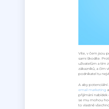
Víte, v čem jsou p
sami škodíte. Pr
uživatelům a tím z
zákazníků, a čím v
podnikatel tu nejv
A aby potenciální 
email marketing
a
přijímání nabídek
se mu mohou hodit
to vlastně všechno