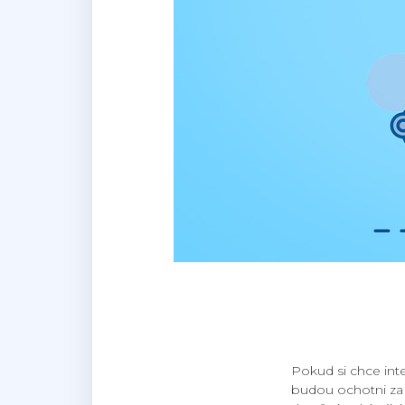
Pokud si chce int
budou ochotni za j