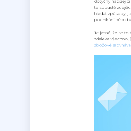
dotyčný nabízející
té spoustě zdejšíc
hledat způsoby, ja
podnikání něco b
Je jasné, že se to
zdaleka všechno, j
zbožové srovnáv