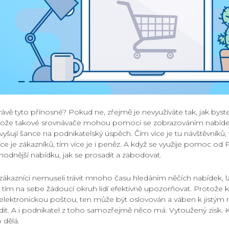
rávě tyto přínosné? Pokud ne, zřejmě je nevyužíváte tak, jak byste 
otože takové srovnávače mohou pomoci se zobrazováním nabíde
vyšují šance na podnikatelský úspěch. Čím více je tu návštěvníků, 
íce je zákazníků, tím více je i peněz. A když se využije pomoc od P
hodnější nabídku, jak se prosadit a zabodovat.
zákazníci nemuseli trávit mnoho času hledáním něčích nabídek, lze
 tím na sebe žádoucí okruh lidí efektivně upozorňovat. Protože 
 elektronickou poštou, ten může být oslovován a váben k jistým
. A i podnikatel z toho samozřejmě něco má. Vytoužený zisk. K
 dělá.