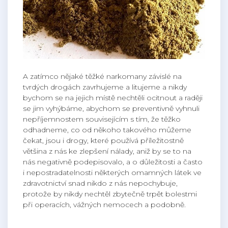
A zatímco nějaké těžké narkomany závislé na
tvrdých drogách zavrhujeme a litujeme a nikdy
bychom se na jejich místě nechtěli ocitnout a raději
se jim vyhýbáme, abychom se preventivně vyhnuli
nepříjemnostem souvisejícím s tím, že těžko
odhadneme, co od někoho takového můžeme
čekat, jsou i drogy, které používá příležitostně
většina z nás ke zlepšení nálady, aniž by se to na
nás negativně podepisovalo, a o důležitosti a často
i nepostradatelnosti některých omamných látek ve
zdravotnictví snad nikdo z nás nepochybuje,
protože by nikdy nechtěl zbytečně trpět bolestmi
při operacích, vážných nemocech a podobně.