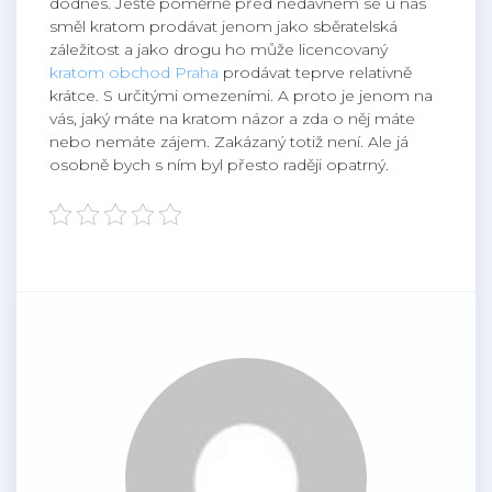
dodnes. Ještě poměrně před nedávnem se u nás
směl kratom prodávat jenom jako sběratelská
záležitost a jako drogu ho může licencovaný
kratom obchod Praha
prodávat teprve relativně
krátce. S určitými omezeními. A proto je jenom na
vás, jaký máte na kratom názor a zda o něj máte
nebo nemáte zájem. Zakázaný totiž není. Ale já
osobně bych s ním byl přesto raději opatrný.