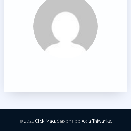
© 2026
Click Mag
. Šablona od
Akila Thiwanka
.