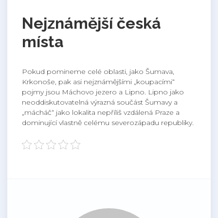
Nejznámější česká
místa
Pokud pomineme celé oblasti, jako Šumava,
Krkonoše, pak asi nejznámějšími „koupacími“
pojmy jsou
Máchovo jezero
a Lipno. Lipno jako
neoddiskutovatelná výrazná součást Šumavy a
„mácháč“ jako lokalita nepříliš vzdálená Praze a
dominující vlastně celému severozápadu republiky.