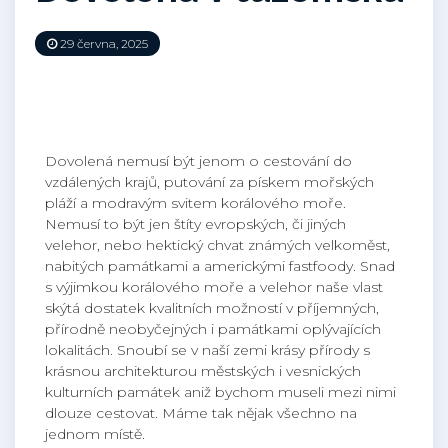
29 června, 2025
Dovolená nemusí být jenom o cestování do
vzdálených krajů, putování za pískem mořských
pláží a modravým svitem korálového moře.
Nemusí to být jen štíty evropských, či jiných
velehor, nebo hektický chvat známých velkoměst,
nabitých památkami a americkými fastfoody. Snad
s výjimkou korálového moře a velehor naše vlast
skýtá dostatek kvalitních možností v příjemných,
přírodně neobyčejných i památkami oplývajících
lokalitách. Snoubí se v naší zemi krásy přírody s
krásnou architekturou městských i vesnických
kulturních památek aniž bychom museli mezi nimi
dlouze cestovat. Máme tak nějak všechno na
jednom místě.