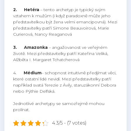
2.
Hetéra
– tento archetyp je typický svým
vztahem k mužům (i když paradoxně může jeho
představitelkou být žena velmi emancipovná). Mezi
představitelky patří Simone Beauvoirová, Marie
Curierová, Nancy Reaganová
3.
Amazonka
– angažovanost ve veřejném
životě. Mezi představitelky patří Kateřina Veliká,
Alžběta I. Margaret Tchatcherová
4.
Médium
– schopnost intuitivně předjímat věci,
které ostatní lidé nevidí. Mezi představitelky patří
například svatá Terezie z Ávily, staruzákonní Debora
nebo Pýthie Delfská.
Jednotlivé archetypy se samozřejmě mohou
prolínat.
4.3/5 - (7 votes)