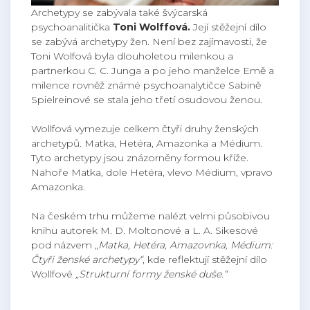
Archetypy se zabývala také švýcarská
psychoanalitička
Toni Wolffová.
Její stěžejní dílo
se zabývá archetypy žen. Není bez zajímavosti, že
Toni Wolfová byla dlouholetou milenkou a
partnerkou C. C. Junga a po jeho manželce Emě a
milence rovněž známé psychoanalytičce Sabině
Spielreinové se stala jeho třetí osudovou ženou.
Wollfová vymezuje celkem čtyři druhy ženských
archetypů. Matka, Hetéra, Amazonka a Médium.
Tyto archetypy jsou znázorněny formou kříže.
Nahoře Matka, dole Hetéra, vlevo Médium, vpravo
Amazonka.
Na českém trhu můžeme nalézt velmi působivou
knihu autorek M. D. Moltonové a L. A. Sikesové
pod názvem „
Matka, Hetéra, Amazovnka, Médium:
Čtyři ženské archetypy“
, kde reflektují stěžejní dílo
Wollfové
„Strukturní formy ženské duše.“