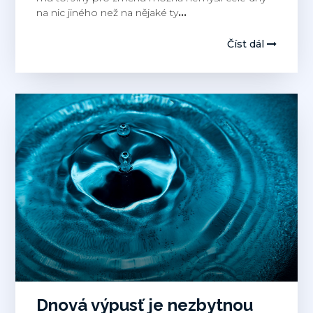
na nic jiného než na nějaké ty
…
Číst dál
Dnová výpusť je nezbytnou