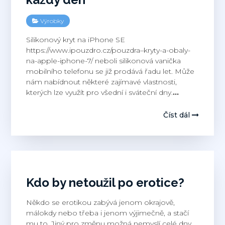
Výrobky
Silikonový kryt na iPhone SE
https://www.ipouzdro.cz/pouzdra–kryty-a-obaly-
na-apple-iphone-7/ neboli silikonová vanička
mobilního telefonu se již prodává řadu let. Může
nám nabídnout některé zajímavé vlastnosti,
kterých lze využít pro všední i sváteční dny.
…
Číst dál
Kdo by netoužil po erotice?
Někdo se erotikou zabývá jenom okrajově,
málokdy nebo třeba i jenom výjimečně, a stačí
mu to. Jiný pro změnu možná nemyslí celé dny