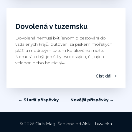
Dovolená v tuzemsku
Dovolená nemusí být jenom o cestování do
vzdálených krajů, putování za pískem mořských
pláží a modravým svitem korálového moře.
Nemusí to být jen štíty evropských, či jiných
velehor, nebo hektický
…
Číst dál
Navigace
← Starší příspěvky
Novější příspěvky →
pro
příspěvky
© 2026
Click Mag
. Šablona od
Akila Thiwanka
.